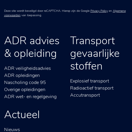
Deze site wordt beveiligd door reCAPTCHA. Hierop zijn de Google
Privacy Policy
en
Algemene
voorwaarden
van toepassing.
ADR advies
Transport
& opleiding
gevaarlijke
stoffen
ADR veiligheidsadvies
ADR opleidingen
Explosief transport
Nascholing code 95
Radioactief transport
Overige opleidingen
Accutransport
ADR wet- en regelgeving
Actueel
Nieuws