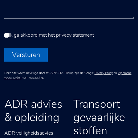
Ik ga akkoord met het
privacy statement
Versturen
Deze site wordt beveiligd door reCAPTCHA. Hierop zijn de Google
Privacy Policy
en
Algemene
voorwaarden
van toepassing.
ADR advies
Transport
& opleiding
gevaarlijke
stoffen
ADR veiligheidsadvies