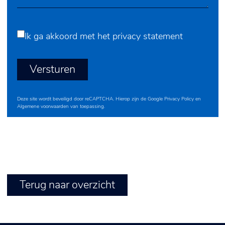
Ik ga akkoord met het
privacy statement
Versturen
Deze site wordt beveiligd door reCAPTCHA. Hierop zijn de Google
Privacy Policy
en
Algemene voorwaarden
van toepassing.
Terug naar overzicht