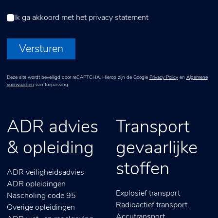
Ik ga akkoord met het
privacy statement
Versturen
Deze site wordt beveiligd door reCAPTCHA. Hierop zijn de Google
Privacy Policy
en
Algemene
voorwaarden
van toepassing.
ADR advies
Transport
& opleiding
gevaarlijke
stoffen
ADR veiligheidsadvies
ADR opleidingen
Explosief transport
Nascholing code 95
Radioactief transport
Overige opleidingen
Accutransport