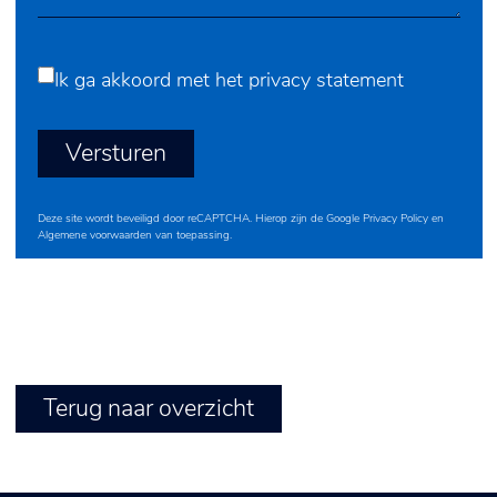
Ik ga akkoord met het
privacy statement
Versturen
Deze site wordt beveiligd door reCAPTCHA. Hierop zijn de Google
Privacy Policy
en
Algemene voorwaarden
van toepassing.
Terug naar overzicht