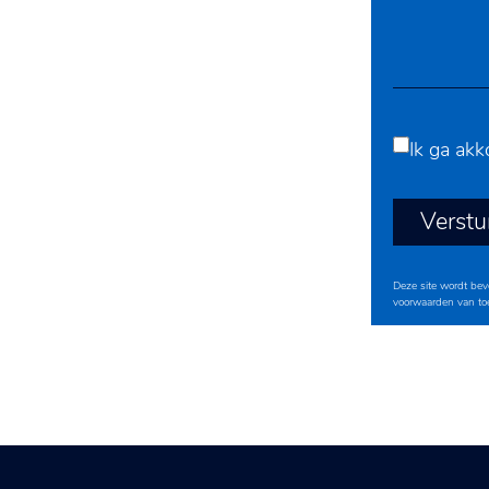
Ik ga ak
Verstu
Deze site wordt be
voorwaarden
van to