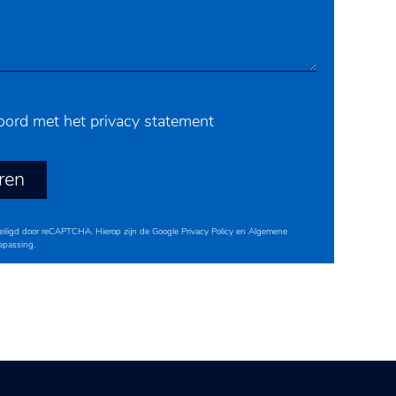
koord met het
privacy statement
ren
veiligd door reCAPTCHA. Hierop zijn de Google
Privacy Policy
en
Algemene
epassing.