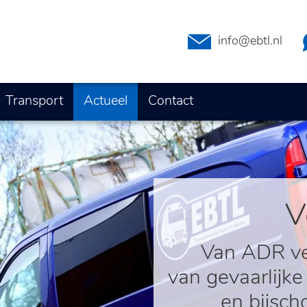
info@ebtl.nl
Transport
Actueel
Contact
V
Van ADR vei
van gevaarlijke
en bijsch